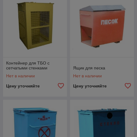
ООО "АСФЕРУМ"
предлагает
изготовить металлические
контейнеры для мусора, контейнеры для ТБО, контейнеры для
стекла, контейнеры для отходов бумаги, ящики для песка, а
также любые аналогичные изделия из металла, трубы, дерева,
нержавеющей стали, пластмассы
по любой понравившейся Вам
фотографии, чертежу или эскизу.
Контейнер для ТБО с
сетчатыми стенками
Ящик для песка
Нет в наличии
Нет в наличии
Цену уточняйте
Цену уточняйте