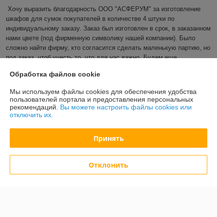
Хочу выразить благодарность ООО "АСФЕРУМ" за изготовление 
шкафов для сумок покупателей в количестве 4 штуки по 
индивидуальному заказу. Заказ был изготовлен в срок, в заказанном 
нами цвете (под фирменную символику нашей компании). Было 
сложно найти фирму, кто согласится сделать маленькую партию, но 
под заказ, чтоб учесть то, что для нас важно. Будем еще 
обращаться. Анна Борисовна
Обработка файлов cookie
Показать все отзывы
Мы используем файлы cookies для обеспечения удобства
пользователей портала и предоставления персональных
рекомендаций.
Вы можете настроить файлы cookies или
отключить их.
О нас
Принять
Контакты
Отклонить
Доставка и оплата
График работы
Полная версия сайта