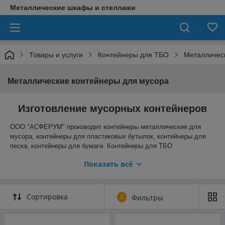
Металлические шкафы и стеллажи
Товары и услуги
Контейнеры для ТБО
Металличес
Металлические контейнеры для мусора
Изготовление мусорных контейнеров
ООО "АСФЕРУМ"
производит
контейнеры металлические для
мусора, контейнеры для пластиковых бутылок, контейнеры для
песка, контейнеры для бумаги.
Контейнеры для ТБО
изготавливаются из высокопрочной стали и могут быть окрашены
Показать всё
в любой понравившийся цвет в соответствии с пожеланиями
Заказчика. Металлические контейнеры для мусора покрыты
грунтом и с наружной стороны высококачественной
атмосферостойкой эмалью. Если Вам необходимо купить
Сортировка
0
Фильтры
контейнер для мусора, то Вы обратились по адресу.
Производство контейнеров для мусора позволит изготовить
контейнеры для мусора в соответствии с эскизом или чертежом.