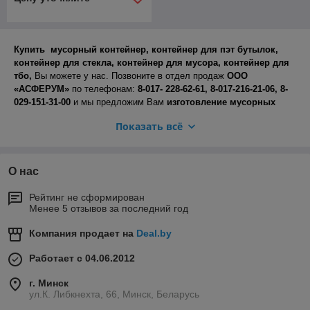
Купить мусорный контейнер, контейнер для пэт бутылок,
контейнер для стекла, контейнер для мусора, контейнер для
тбо,
Вы можете у нас. Позвоните в отдел продаж
ООО
«АСФЕРУМ»
по телефонам:
8-017- 228-62-61, 8-017-216-21-06, 8-
029-151-31-00
и мы предложим Вам
изготовление мусорных
контейнеров в Минске
стандартных или
нестандартных по
Показать всё
любому понравившемуся эскизу или чертежу. Заявки
на
производство мусорных баков
присылайте по электронной
почте:
asferum@bk.ru
О нас
Официальный сайт компании "АСФЕРУМ"
www.asferum.by
Рейтинг не сформирован
Менее 5 отзывов за последний год
Минск, 2005-2021
Компания продает на
Deal.by
Работает с 04.06.2012
г. Минск
ул.К. Либкнехта, 66, Минск, Беларусь