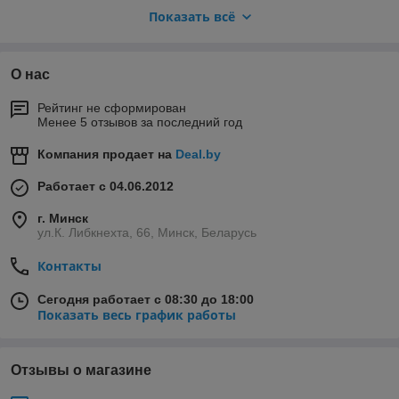
изделия из нержавеющей стали Вас приятно порадуют. Тележки
Показать всё
из нержавеющей стали в соответствии с пожеланиями заказчика
могут иметь шлифованную, матовую или зеркальную
поверхность, что определяется способом обработки стали.
О нас
Большой ассортимент
изделий из металла
: сейфов, шкафов
и стеллажей в наличии. Изготовление
Рейтинг не сформирован
нестандартных
металлоизделий
под заказ. Будем рады
Менее 5 отзывов за последний год
Вашему звонку!
Стоимость сейфов и другой продукции, представленной на
Компания продает на
Deal.by
нашем сайте Вы можете уточнить по телефонам:
Работает с 04.06.2012
(017) 228-62-61, (017) 216-21-06, (029) 151-31-00. Тел./
факс: (017) 220-66-30, E-mail: asferum@bk.ru
г. Минск
ул.К. Либкнехта, 66, Минск, Беларусь
Официальный сайт компании "АСФЕРУМ"
Контакты
www.asferum.by
Сегодня работает с 08:30 до 18:00
Минск, 2005-2021
Показать весь график работы
Отзывы о магазине