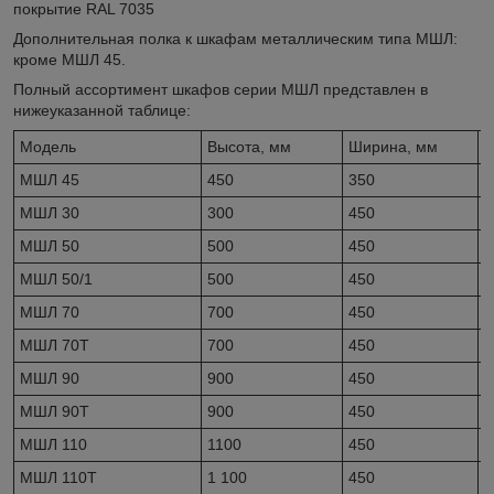
покрытие RAL 7035
Дополнительная полка к шкафам металлическим типа МШЛ:
кроме МШЛ 45.
Полный ассортимент шкафов серии МШЛ представлен в
нижеуказанной таблице:
Модель
Высота, мм
Ширина, мм
Г
МШЛ 45
450
350
2
МШЛ 30
300
450
3
МШЛ 50
500
450
3
МШЛ 50/1
500
450
3
МШЛ 70
700
450
3
МШЛ 70Т
700
450
3
МШЛ 90
900
450
3
МШЛ 90Т
900
450
3
МШЛ 110
1100
450
3
МШЛ 110Т
1 100
450
3