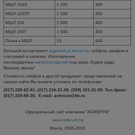
МШЛ 110/2
1 100
450
3
МШЛ 110/2Т
1 100
450
3
МШЛ 150
1 500
450
3
МШЛ 150Т
1 500
450
3
Полка к МШЛ
19
440
2
Большой ассортимент
изделий из металла
: сейфов, шкафов и
стеллажей в наличии. Изготовление
нестандартных
металлоизделий
под заказ. Будем рады
Вашему звонку!
Стоимость сейфов и другой продукции, представленной на
нашем сайте Вы можете уточнить по телефонам:
(017) 228-62-61, (017) 216-21-06, (029) 151-31-00. Тел./факс:
(017) 220-66-30, E-mail: asferum@bk.ru
Официальный сайт компании "АСФЕРУМ"
www.asferum.by
Минск, 2005-2016