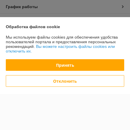
График работы
Полная версия сайта
Обработка файлов cookie
Политика обработки cookies
Мы используем файлы cookies для обеспечения удобства
пользователей портала и предоставления персональных
рекомендаций.
Вы можете настроить файлы cookies или
Сайт создан на платформе Deal.by
отключить их.
Принять
Информация для покупателя
Юридическое лицо:
ООО "АСФЕРУМ"
220039, г. Минск, ул. Чкалова, 12, офис 208
Отклонить
Регистрационный номер ЕГР: 190651363
УНП: 190651363
Регистрационный орган: Минский городской исполнительный комитет
Дата регистрации компании: 13.09.2005
Ссылка на свидетельство/лицензию