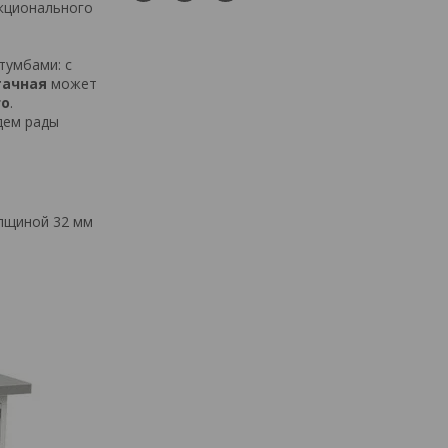
кционального
тумбами: с
тачная
может
го
.
дем рады
олщиной 32 мм