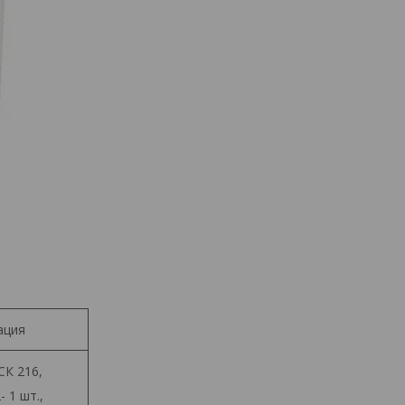
ация
СК 216,
 1 шт.,