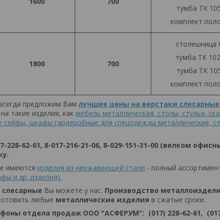
1600
700
тумба ТК 105
комплект поло
столешница 
тумба ТК 102-
1800
700
тумба ТК 105
комплект поло
 всегда предложим Вам
лучшие цены на верстаки слесарные
на такие изделия, как
мебель металлическая, столы, стулья, ск
е сейфы, шкафы гардеробные для спецодежды металлические, с
17-228-62-61, 8-017-216-21-06, 8-029-151-31-00 (велком офис
ку.
те имеются
изделия из нержавеющей стали
- полный ассортимен
фы и др. изделия).
 слесарные
Вы можете у нас.
Производство металлоиздел
готовить любые
металлические изделия
в сжатые сроки.
оны отдела продаж ООО "АСФЕРУМ": (017) 228-62-61, (017)