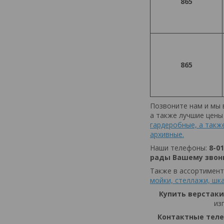
865
865
Позвоните нам и мы
а также лучшие цены 
гардеробные, а такж
архивные.
Наши телефоны:
8-0
рады Вашему звон
Также в ассортимен
мойки, стеллажи, шка
Купить верстаки
из
Контактные телеф