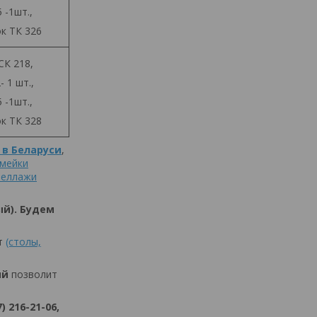
 -1шт.,
к ТК 326
СК 218,
 1 шт.,
 -1шт.,
к ТК 328
 в Беларуси
,
амейки
теллажи
ный). Будем
т
(столы,
ий
позволит
 216-21-06,