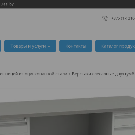
 Deal.by
+375 (17) 216
Товары и услуги
Контакты
Каталог проду
лешницей из оцинкованной стали
Верстаки слесарные двухтумб