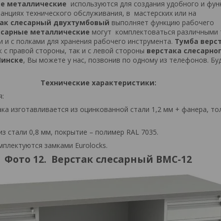
ые металлические
используются для создания удобного и фун
танциях технического обслуживания, в мастерских или на
так слесарный двухтумбовый
выполняет функцию рабочего
есарные
металлические
могут комплектоваться различными 
и с полками для хранения рабочего инструмента.
Тумба верс
к с правой стороны, так и с левой стороны
верстака слесарно
Минске
, Вы можете у нас, позвонив по одному из телефонов. Бу
Технические характеристики:
я:
ка изготавливается из оцинкованной стали 1,2 мм + фанера, т
из стали 0,8 мм, покрытие – полимер RAL 7035.
плектуются замками Eurolocks.
Фото 12. Верстак слесарный ВМС-12