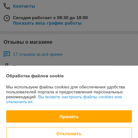
Контакты
Сегодня работает с 08:30 до 18:00
Показать весь график работы
Отзывы о магазине
17 отзывов за всё время
Покупатель
13.07.2018
Обработка файлов cookie
Отлично
Мы используем файлы cookies для обеспечения удобства
Приобретали перфорированные скамейки для больницы. Скамейки 
пользователей портала и предоставления персональных
современные и красивые. Цвет мы выбрали белый.  Мы подписали 
рекомендаций.
Вы можете настроить файлы cookies или
договор, нам изготовили и привезли наши скамейки.  Уложились в 7 
отключить их.
дней.  
Принять
Покупатель
09.07.2018
Отклонить
Отлично