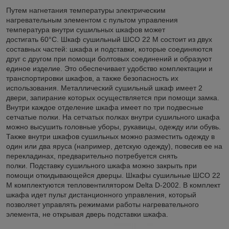
Путем нагнетания температуры электрическим
нагревательным элементом с пультом управления
температура внутри сушильных шкафов может
достигать 60°С. Шкаф сушильный ШСО 22 М состоит из двух
составных частей: шкафа и подставки, которые соединяются
друг с другом при помощи болтовых соединений и образуют
единое изделие. Это обеспечивает удобство комплектации и
транспортировки шкафов, а также безопасность их
использования. Металлический сушильный шкаф имеет 2
двери, запирание которых осуществляется при помощи замка.
Внутри каждое отделение шкафа имеет по три подвесные
сетчатые полки. На сетчатых полках внутри сушильного шкафа
можно высушить головные уборы, рукавицы, одежду или обувь.
Также внутри шкафов сушильных можно разместить одежду в
один или два яруса (например, детскую одежду), повесив ее на
перекладинах, предварительно потребуется снять
полки. Подставку сушильного шкафа можно закрыть при
помощи откидывающейся дверцы. Шкафы сушильные ШСО 22
М комплектуются тепловентилятором Delta D-2002. В комплект
шкафа идет пульт дистанционного управления, который
позволяет управлять режимами работы нагревательного
элемента, не открывая дверь подставки шкафа.