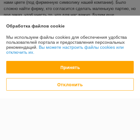
нами цвете (под фирменную символику нашей компании). Было 
сложно найти фирму, кто согласится сделать маленькую партию, но 
под заказ, чтоб учесть то, что для нас важно. Будем еще 
обращаться. Анна Борисовна
Обработка файлов cookie
Показать все отзывы
Мы используем файлы cookies для обеспечения удобства
пользователей портала и предоставления персональных
рекомендаций.
Вы можете настроить файлы cookies или
отключить их.
О нас
Принять
Контакты
Доставка и оплата
Отклонить
График работы
Полная версия сайта
Политика обработки cookies